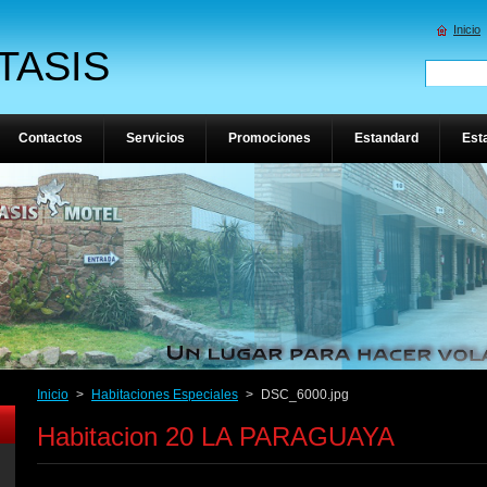
Inicio
TASIS
Contactos
Servicios
Promociones
Estandard
Est
Inicio
>
Habitaciones Especiales
>
DSC_6000.jpg
Habitacion 20 LA PARAGUAYA