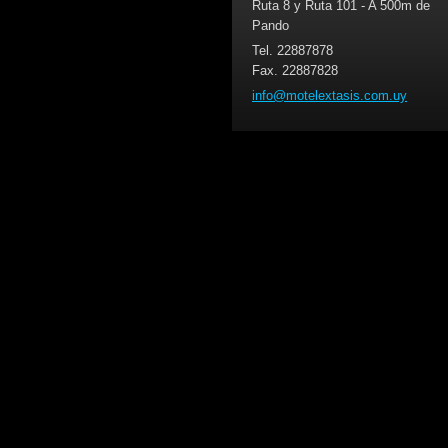
Ruta 8 y Ruta 101 - A 500m de
Pando
Tel. 22887878
Fax. 22887828
info@mot
elextasi
s.com.uy