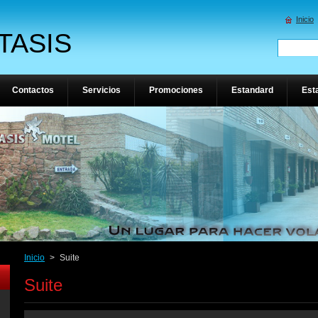
Inicio
TASIS
Contactos
Servicios
Promociones
Estandard
Est
Inicio
>
Suite
Suite