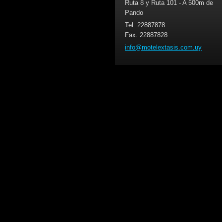
Ruta 8 y Ruta 101 - A 500m de
Pando
Tel. 22887878
Fax. 22887828
info@mot
elextasi
s.com.uy