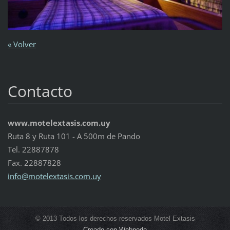
« Volver
Contacto
www.motelextasis.com.uy
Ruta 8 y Ruta 101 - A 500m de Pando
Tel. 22887878
Fax. 22887828
info@mot
elextasi
s.com.uy
© 2013 Todos los derechos reservados Motel Extasis
Creado con Webnode