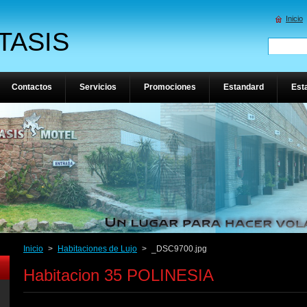
Inicio
TASIS
Contactos
Servicios
Promociones
Estandard
Est
Inicio
>
Habitaciones de Lujo
>
_DSC9700.jpg
Habitacion 35 POLINESIA