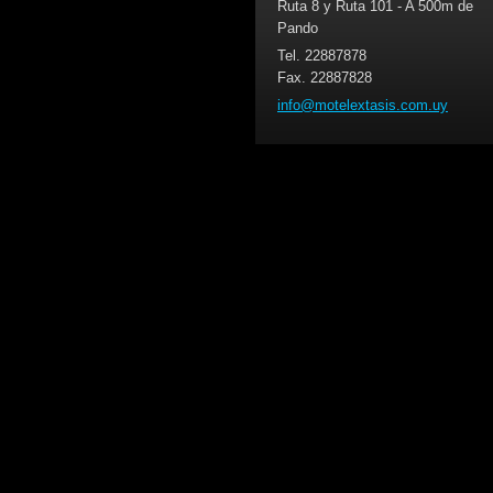
Ruta 8 y Ruta 101 - A 500m de
Pando
Tel. 22887878
Fax. 22887828
info@mot
elextasi
s.com.uy