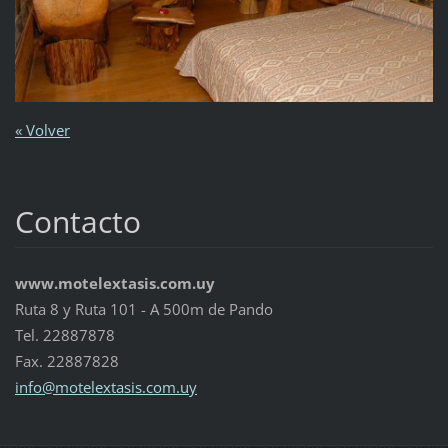
« Volver
Contacto
www.motelextasis.com.uy
Ruta 8 y Ruta 101 - A 500m de Pando
Tel. 22887878
Fax. 22887828
info@mot
elextasi
s.com.uy