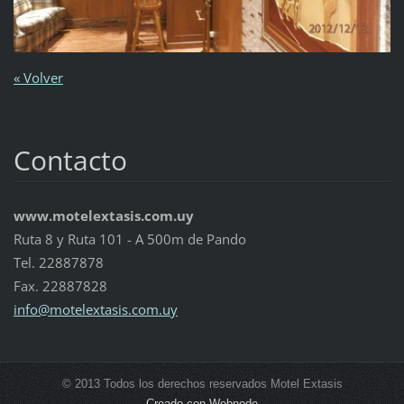
« Volver
Contacto
www.motelextasis.com.uy
Ruta 8 y Ruta 101 - A 500m de Pando
Tel. 22887878
Fax. 22887828
info@mot
elextasi
s.com.uy
© 2013 Todos los derechos reservados Motel Extasis
Creado con Webnode